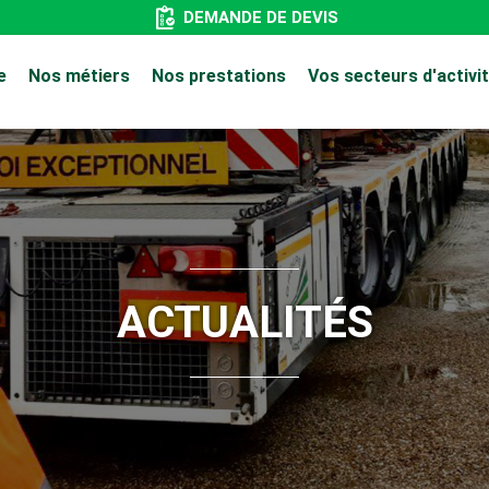
DEMANDE DE DEVIS
Aller
au
e
Nos métiers
Nos prestations
Vos secteurs d'activi
contenu
principal
ACTUALITÉS