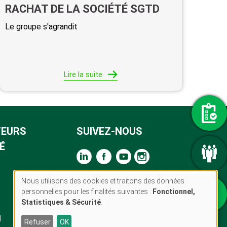
RACHAT DE LA SOCIÉTÉ SGTD
Le groupe s'agrandit
Lire la suite
TEURS
SUIVEZ-NOUS
É
Nous utilisons des cookies et traitons des données
Use
personnelles pour les finalités suivantes :
Fonctionnel,
of
Statistiques & Sécurité
.
personal
Mentions légales
- Réalisation :
Ascomedia
l
Refuser
OK
data
Politique Cookies
-
CGU
-
Politique de confidentialité